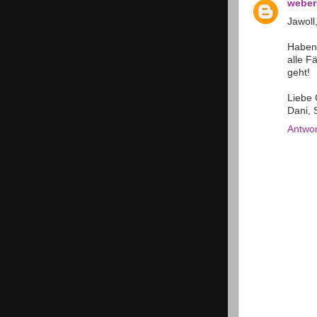
weber
Jawoll
Haben 
alle F
geht!
Liebe 
Dani, 
Antwo