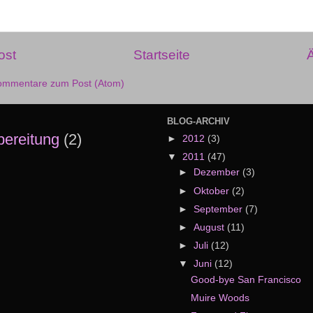
ost
Startseite
Ä
ommentare zum Post (Atom)
BLOG-ARCHIV
bereitung
(2)
►
2012
(3)
▼
2011
(47)
►
Dezember
(3)
►
Oktober
(2)
►
September
(7)
►
August
(11)
►
Juli
(12)
▼
Juni
(12)
Good-bye San Francisco
Muire Woods