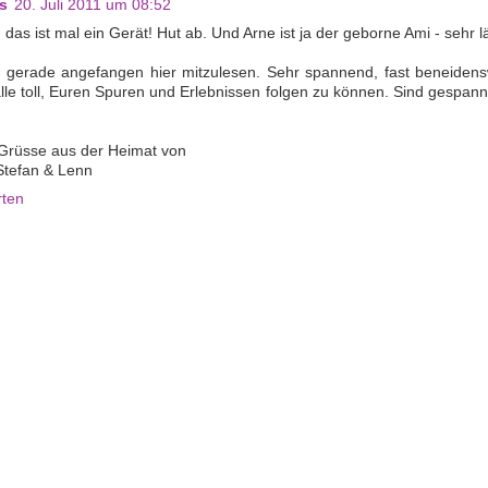
s
20. Juli 2011 um 08:52
, das ist mal ein Gerät! Hut ab. Und Arne ist ja der geborne Ami - sehr lä
gerade angefangen hier mitzulesen. Sehr spannend, fast beneidens
älle toll, Euren Spuren und Erlebnissen folgen zu können. Sind gespann
Grüsse aus der Heimat von
Stefan & Lenn
rten