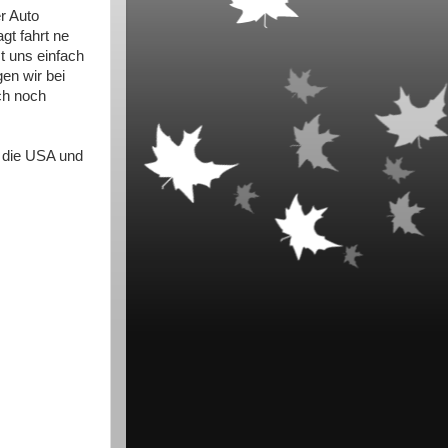
r Auto
gt fahrt ne
t uns einfach
en wir bei
ch noch
 die USA und