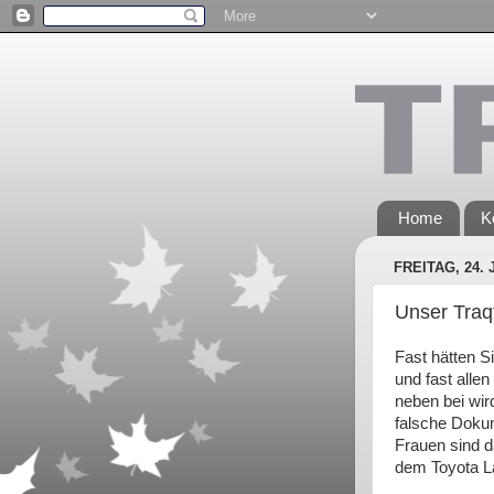
Home
K
FREITAG, 24. 
Unser Traqt
Fast hätten S
und fast alle
neben bei wir
falsche Dokum
Frauen sind d
dem Toyota L