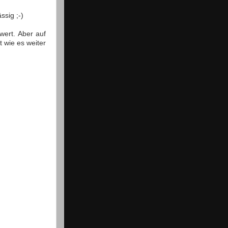
ssig ;-)
wert. Aber auf
t wie es weiter