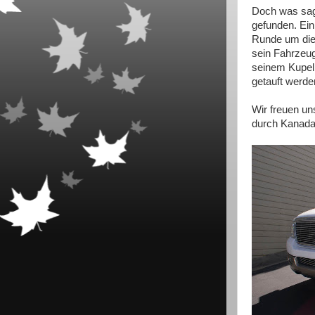
Doch was sag
gefunden. Ein 
Runde um die 
sein Fahrzeug
seinem Kupel 
getauft werde
Wir freuen u
durch Kanada f