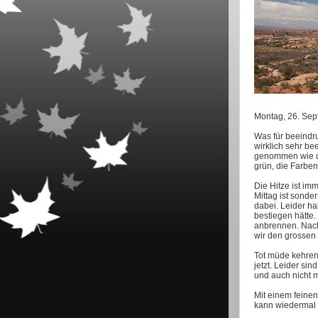
Montag, 26. Se
Was für beeindru
wirklich sehr be
genommen wie di
grün, die Farben
Die Hitze ist im
Mittag ist sonde
dabei. Leider ha
bestiegen hätte.
anbrennen. Nach
wir den grossen h
Tot müde kehren 
jetzt. Leider si
und auch nicht 
Mit einem feine
kann wiedermal 