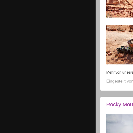
Mehr von unser
Eingestellt vo
Rocky Mou