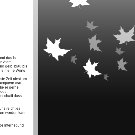
und das ist
en Atem
d gelb, blau bis
wie meine Worte.
ste Zeit nicht am
Benjamin voll
die er gerne
ieder
eschafft dass
ns reicht es
ogen werden kann
e Internet und