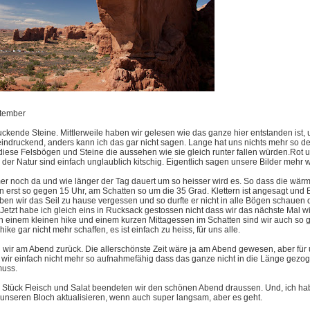
ptember
ckende Steine. Mittlerweile haben wir gelesen wie das ganze hier entstanden ist, 
eindruckend, anders kann ich das gar nicht sagen. Lange hat uns nichts mehr so d
ese Felsbögen und Steine die aussehen wie sie gleich runter fallen würden.Rot un
 der Natur sind einfach unglaublich kitschig. Eigentlich sagen unsere Bilder mehr 
mer noch da und wie länger der Tag dauert um so heisser wird es. So dass die wärm
rn erst so gegen 15 Uhr, am Schatten so um die 35 Grad. Klettern ist angesagt und 
ben wir das Seil zu hause vergessen und so durfte er nicht in alle Bögen schauen 
 Jetzt habe ich gleich eins in Rucksack gestossen nicht dass wir das nächste Mal w
 einem kleinen hike und einem kurzen Mittagessen im Schatten sind wir auch so g
ike gar nicht mehr schaffen, es ist einfach zu heiss, für uns alle.
wir am Abend zurück. Die allerschönste Zeit wäre ja am Abend gewesen, aber für u
nd wir einfach nicht mehr so aufnahmefähig dass das ganze nicht in die Länge gez
muss.
n Stück Fleisch und Salat beendeten wir den schönen Abend draussen. Und, ich hab
unseren Bloch aktualisieren, wenn auch super langsam, aber es geht.